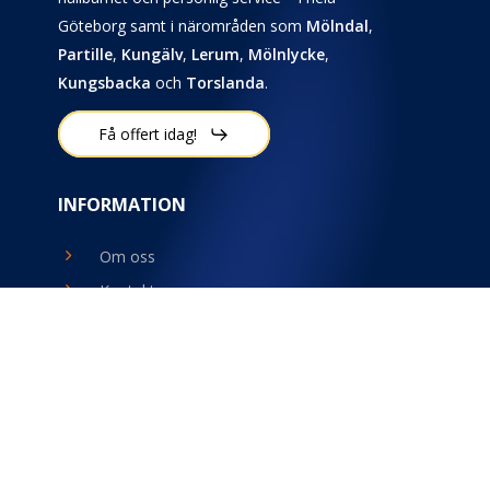
Göteborg samt i närområden som
Mölndal
,
Partille
,
Kungälv
,
Lerum
,
Mölnlycke
,
Kungsbacka
och
Torslanda
.
Få offert idag!
INFORMATION
Om oss
Kontakta oss
Tips & Guider
Prata våra experter
KONTAKTA OSS
+46(0)70-866 70 65