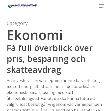
Menu
Skip
to
main
content
Category
Ekonomi
Få full överblick över
pris, besparing och
skatteavdrag
Att investera i en värmepump är inte bara ett steg
mot ett energieffektivare hem – det är också en
ekonomiskt smart lösning med kort
återbetalningstid. För att du ska kunna fatta ett
välgrundat beslut går vi igenom vad värmepumpen
kostar i drift, hur lång livslängd den har samt vilka