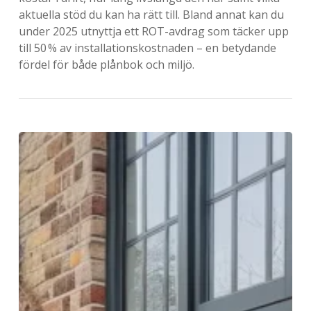
aktuella stöd du kan ha rätt till. Bland annat kan du
under 2025 utnyttja ett ROT-avdrag som täcker upp
till 50 % av installationskostnaden – en betydande
fördel för både plånbok och miljö.
Luftvärmepump
bäst
i
test
2025