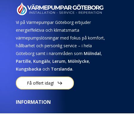
Vi på Värmepumpar Göteborg erbjuder
energieffektiva och klimatsmarta
värmepumpslösningar med fokus på komfort,
hållbarhet och personlig service – i hela
Göteborg samt i närområden som
Mölndal
,
Partille
,
Kungälv
,
Lerum
,
Mölnlycke
,
Kungsbacka
och
Torslanda
.
Få offert idag!
INFORMATION
Om oss
Kontakta oss